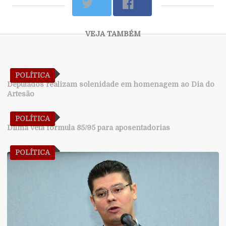
POLÍTICA
Deputados realizam solenidade em homenagem ao Dia do
Artesão
POLÍTICA
Dilma veta fórmula 85/95 para aposentadorias
POLÍTICA