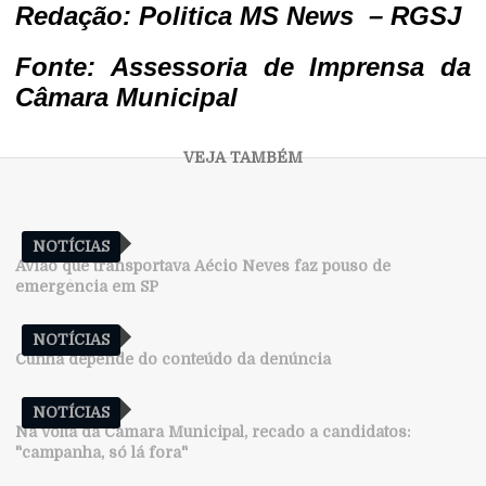
Redação:
Politica MS News
– RGSJ
Fonte: Assessoria de Imprensa da
Câmara Municipal
NOTÍCIAS
Avião que transportava Aécio Neves faz pouso de
emergência em SP
NOTÍCIAS
Cunha depende do conteúdo da denúncia
NOTÍCIAS
Na volta da Câmara Municipal, recado a candidatos:
"campanha, só lá fora"