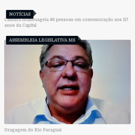
NOTÍCIAS
Câmara homenageia 86 pessoas em comemoração aos 117
anos da Capital
ASSEMBLEIA LEGISLATIVA MS
Dragagem do Rio Paraguai