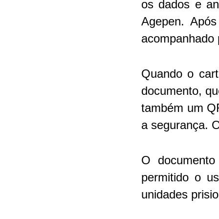
os dados e an
Agepen. Após 
acompanhado pe
Quando o cartã
documento, que
também um QRC
a segurança. O
O documento p
permitido o u
unidades prisio