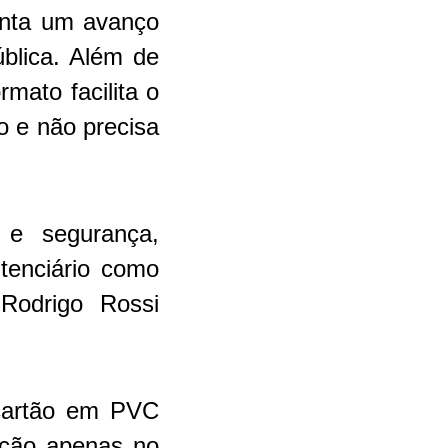
enta um avanço
ública. Além de
mato facilita o
o e não precisa
 e segurança,
itenciário como
 Rodrigo Rossi
 cartão em PVC
ição apenas no