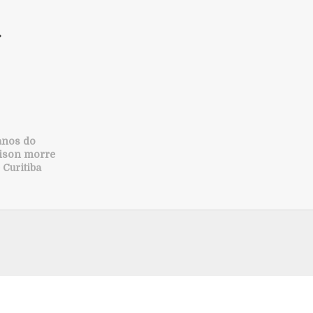
 anos do
rison morre
 Curitiba