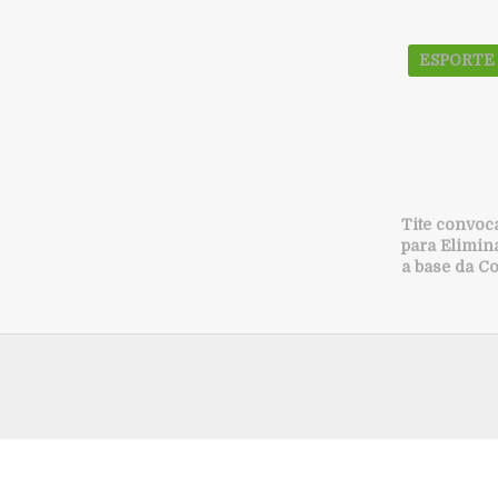
ESPORTE
Tite convoc
para Elimina
a base da C