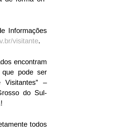
de Informações
br/visitante
.
sados encontram
, que pode ser
Visitantes” –
Grosso do Sul-
a
!
retamente todos