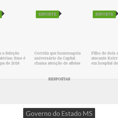
ESPORTE
ESPORTE
a a Seleção
Corrida que homenageia
Filho de dois
tórias; time é
aniversário da Capital
atacante Keir
opa de 2018
chama atenção de atletas
em hospital de
Governo do Estado MS