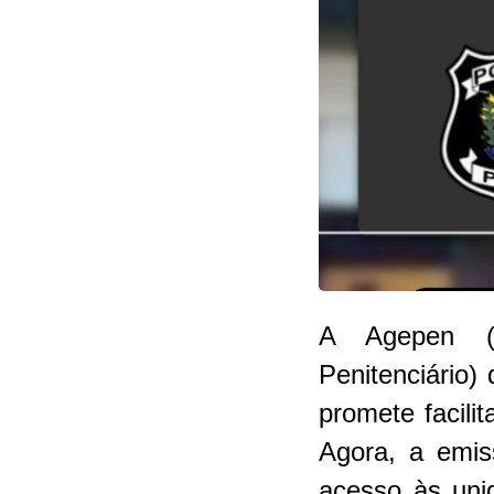
A Agepen (A
Penitenciário
promete facili
Agora, a emis
acesso às unid