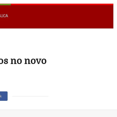
BLICA
os no novo
k