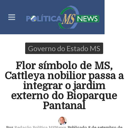
Governo do Estado MS
Flor símbolo de MS,
Cattleya nobilior passa a
integrar o jardim
externo do Bioparque
Pantanal
Por
Redação Política MSNews
Publicado 8 de setembro de