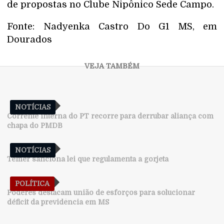
de propostas no Clube Nipônico Sede Campo.
Fonte: Nadyenka Castro Do G1 MS, em
Dourados
NOTÍCIAS
Corrente interna do PT recorre para derrubar aliança com
chapa do PMDB
NOTÍCIAS
Temer sanciona lei que regulamenta a gorjeta
POLÍTICA
Poderes destacam união de esforços para solucionar
déficit da previdência em MS