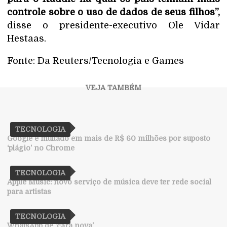
controle sobre o uso de dados de seus filhos”,
disse o presidente-executivo Ole Vidar
Hestaas.
Fonte: Da Reuters/Tecnologia e Games
TECNOLOGIA
Google é multado em mais de R$ 60 milhões por suposto
‘plágio’ no Chrome
TECNOLOGIA
Apple Music: novo serviço de música deve ter rede social
para artistas
TECNOLOGIA
WhatsApp de ‘cara nova’