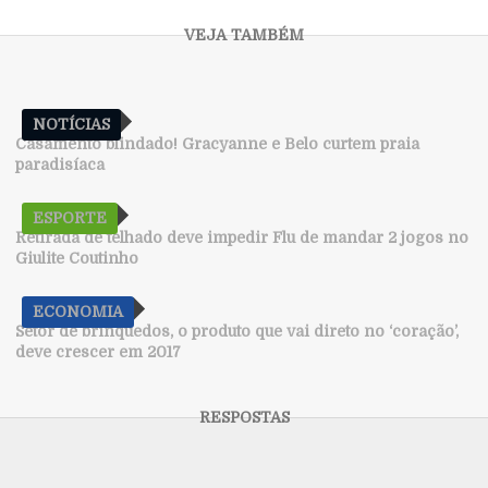
NOTÍCIAS
Casamento blindado! Gracyanne e Belo curtem praia
paradisíaca
ESPORTE
Retirada de telhado deve impedir Flu de mandar 2 jogos no
Giulite Coutinho
ECONOMIA
Setor de brinquedos, o produto que vai direto no ‘coração’,
deve crescer em 2017