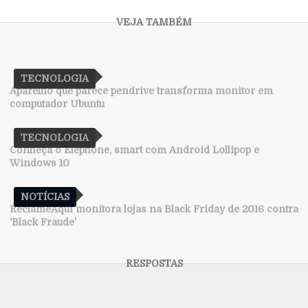
TECNOLOGIA
Aparelho que parece pendrive transforma monitor em
computador Ubuntu
TECNOLOGIA
Conheça o Elephone, smart com Android Lollipop e
Windows 10
NOTÍCIAS
ReclameAqui monitora lojas na Black Friday de 2016 contra
‘Black Fraude’