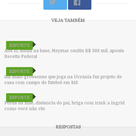
ESPORTE
Aos 15, ainda na base, Neymar omitiu R$ 583 mil, aponta
Receita Federal
ESPORTE
Sul-mato-grossense que joga na Ucrânia faz projeto de
casa com campo de futebol em MS
ESPORTE
Perda da mãe, distância do pai, briga com irmã: a Ingrid
como você não viu