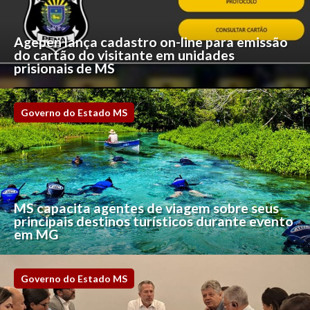
Agepen lança cadastro on-line para emissão
do cartão do visitante em unidades
prisionais de MS
Governo do Estado MS
MS capacita agentes de viagem sobre seus
principais destinos turísticos durante evento
em MG
Governo do Estado MS